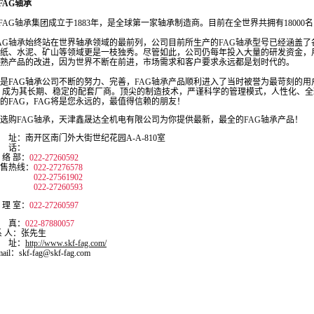
FAG轴承
FAG轴承
集团成立于1883年，是全球第一家轴承制造商。目前在全世界共拥有18000
AG轴承
始终站在世界轴承领域的最前列，公司目前所生产的
FAG轴承
型号已经涵盖了
纸、水泥、矿山等领域更是一枝独秀。尽管如此，公司仍每年投入大量的研发资金，
熟产品的改进，因为世界不断在前进，市场需求和客户要求永远都是划时代的。
FAG轴承公司不断的努力、完善，
FAG轴承
产品顺利进入了当时被誉为最苛刻的用户
...）成为其长期、稳定的配套厂商。顶尖的制造技术，严谨科学的管理模式，人性化、
的FAG，FAG将是您永远的，最值得信赖的朋友！
选购
FAG轴承
，天津鑫晟达全机电有限公司为你提供最新，最全的
FAG轴承
产品！
：南开区南门外大街世纪花园A-A-810室
话：
络 部：
022-27260592
热线：
022-27276578
022-27561902
022-27260593
理 室：
022-27260597
真：
022-87880057
 人：张先生
址：
http://www.skf-fag.com/
il：skf-fag@skf-fag.com