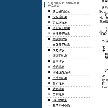
德国
德国
欧元。
进口品牌展示
F
深沟球轴承
铁、造
发及成
调心球轴承
调心滚子轴承
正是
用..
圆柱滚子轴承
世界性
角接触轴承
欢迎
圆锥滚子轴承
地 址
推力轴承
电 
网 
外球面轴承
销售
直线轴承
滑动轴承
经 
滚针/滚轮轴承
传 
不锈钢轴承
联 系
轧机轴承
网 
E---ma
转盘轴承
单向轴承
SKF轴承座
轴承型号查询